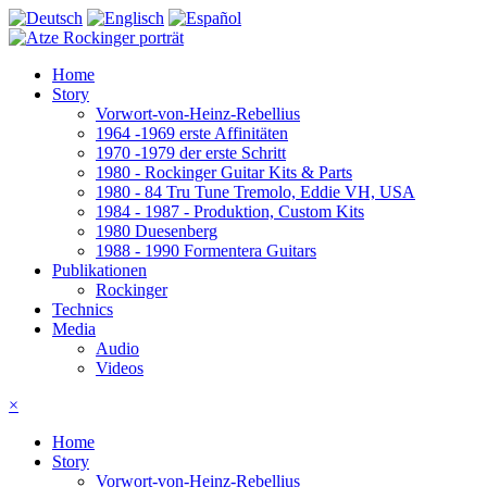
Home
Story
Vorwort-von-Heinz-Rebellius
1964 -1969 erste Affinitäten
1970 -1979 der erste Schritt
1980 - Rockinger Guitar Kits & Parts
1980 - 84 Tru Tune Tremolo, Eddie VH, USA
1984 - 1987 - Produktion, Custom Kits
1980 Duesenberg
1988 - 1990 Formentera Guitars
Publikationen
Rockinger
Technics
Media
Audio
Videos
×
Home
Story
Vorwort-von-Heinz-Rebellius