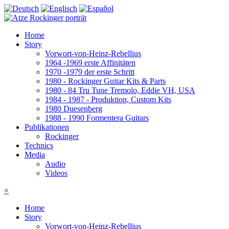
Home
Story
Vorwort-von-Heinz-Rebellius
1964 -1969 erste Affinitäten
1970 -1979 der erste Schritt
1980 - Rockinger Guitar Kits & Parts
1980 - 84 Tru Tune Tremolo, Eddie VH, USA
1984 - 1987 - Produktion, Custom Kits
1980 Duesenberg
1988 - 1990 Formentera Guitars
Publikationen
Rockinger
Technics
Media
Audio
Videos
×
Home
Story
Vorwort-von-Heinz-Rebellius