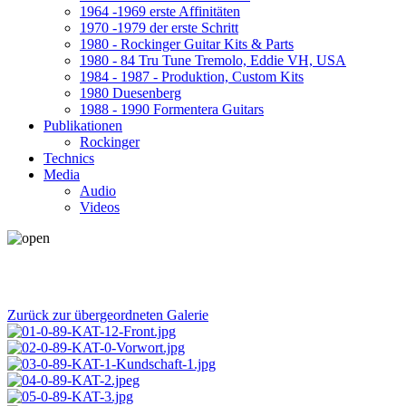
1964 -1969 erste Affinitäten
1970 -1979 der erste Schritt
1980 - Rockinger Guitar Kits & Parts
1980 - 84 Tru Tune Tremolo, Eddie VH, USA
1984 - 1987 - Produktion, Custom Kits
1980 Duesenberg
1988 - 1990 Formentera Guitars
Publikationen
Rockinger
Technics
Media
Audio
Videos
Zurück zur übergeordneten Galerie