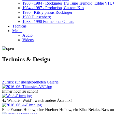
1980 - 1984 - Rockinger Tru Tune Tremolo, Eddie VH
1984 - 1987 - Produción, Custom Kits
1980 - Kits y piezas Rockinger
1980 Duesenberg
1988 - 1990 Formentera Guitars
Técnicas
Media
Audio
Videos
Technics & Design
Zurück zur übergeordneten Galerie
Immer noch zu schön!
4x Wandré "Waid": welch andere Ästethik!
Eine Framus Hollow, eine Hoefner Hollow, ein Klira Betales-Bass un