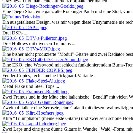
Craziness. Und man achte auf die Kopfplatte der blauen!
Eine Diego Strat, eine ganz alte Rockinger Paula und eine Strat, von d
Ein ausgefallenes Design, was mir wegen diese Unsymmetrie nie recht 
Drei DSPs ...
Drei Hollows mit diversen Tremolos ...
Eine bisher nicht produzierte "Modul"-Gitarre und zwei Radiator-best
Eine EKO, eine Westwood mit schlecht funktionierendem Burns-Tremol
Fender-Copies, rechts meine Pickguard-Variante ...
Metal-Flake und Steel-Tops ...
Zwei Framus und in der Mitte eine italienische "Benelli" mit vielen Wi
Zweimal Italien: eine Zerosete, eine Galanti mit diesem wahnwitzig
Klira "Triumphator" (meine erste Gitarre) und zwei sehr schöne Hoe
Zwei Laps und eine ganz dünne Gitarre in Wandre "Waid"-Form, mit