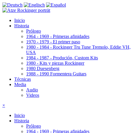
Inicio
Historia
Prólogo
1964 - 1969 - Primeras afinidades
1970 - 1979 - El primer paso
1980 - 1984 - Rockinger Tru Tune Tremolo, Eddie VH,
USA
1984 - 1987 - Produción, Custom Kits
1980 - Kits y piezas Rockinger
1980 Duesenberg
1988 - 1990 Formentera Guitars
Técnicas
Media
Audio
Videos
×
Inicio
Historia
Prólogo
1964 - 1969 - Primeras afinidades